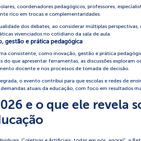
olares, coordenadores pedagógicos, professores, especialis
nte rico em trocas e complementaridades.
ualidade dos debates, ao considerar múltiplas perspectivas,
áticas vivenciados no cotidiano da sala de aula.
, gestão e prática pedagógica
orma consistente, como inovação, gestão e prática pedagógi
ais do que apresentar ferramentas, as discussões exploram o
mento docente e nos processos de tomada de decisão.
tegrada, o evento contribui para que escolas e redes de ens
s demandas atuais da educação, com foco em resultados mai
026 e o que ele revela s
ducação
viduais, Coletivas e Artificiais: todas em nós, agora!”, a Be