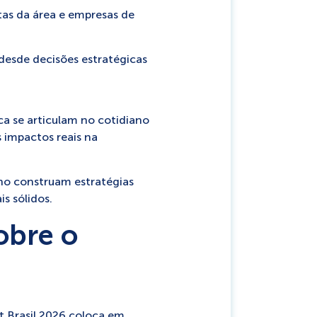
tas da área e empresas de
 desde decisões estratégicas
ca se articulam no cotidiano
s impactos reais na
ino construam estratégias
s sólidos.
obre o
tt Brasil 2026 coloca em