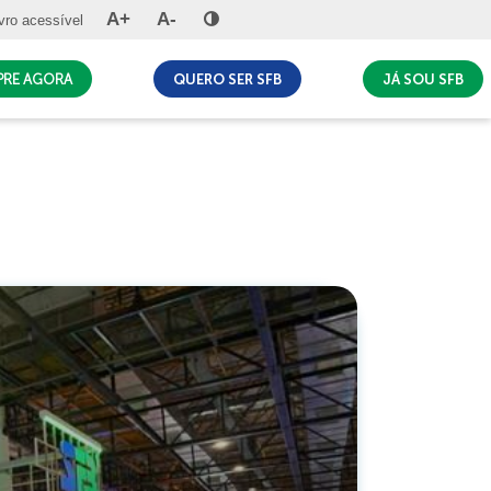
A+
A-
vro acessível
MPRE AGORA
QUERO SER SFB
JÁ SOU SFB