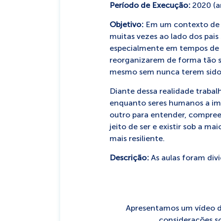
Período de Execução:
2020 (a
Objetivo:
Em um contexto de d
muitas vezes ao lado dos pai
especialmente em tempos de p
reorganizarem de forma tão s
mesmo sem nunca terem sido p
Diante dessa realidade trabal
enquanto seres humanos a imp
outro para entender, compreen
jeito de ser e existir sob a m
mais resiliente.
Descrição:
As aulas foram di
Apresentamos um vídeo d
considerações s