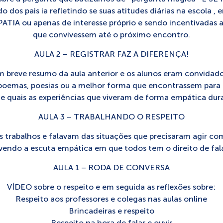
o dos pais ia refletindo se suas atitudes diárias na escola ,
ATIA ou apenas de interesse próprio e sendo incentivadas
que convivessem até o próximo encontro.
AULA 2 – REGISTRAR FAZ A DIFERENÇA!
 um breve resumo da aula anterior e os alunos eram convidad
, poemas, poesias ou a melhor forma que encontrassem para
 e quais as experiências que viveram de forma empática dur
AULA 3 – TRABALHANDO O RESPEITO
s trabalhos e falavam das situações que precisaram agir c
ndo a escuta empática em que todos tem o direito de falar
AULA 1 – RODA DE CONVERSA
VÍDEO sobre o respeito e em seguida as reflexões sobre:
Respeito aos professores e colegas nas aulas online
Brincadeiras e respeito
Respeito na hora de falar e ouvir