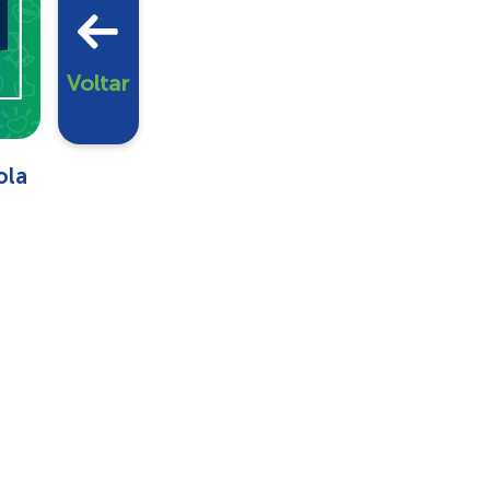
Voltar
ola