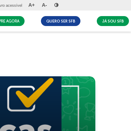
A+
A-
vro acessível
MPRE AGORA
QUERO SER SFB
JÁ SOU SFB