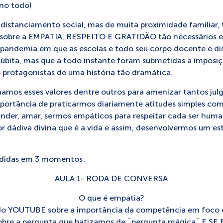
no todo)
istanciamento social, mas de muita proximidade familiar,
s sobre a EMPATIA, RESPEITO E GRATIDÃO tão necessários e
andemia em que as escolas e todo seu corpo docente e di
úbita, mas que a todo instante foram submetidas a imposi
rotagonistas de uma história tão dramática.
hamos esses valores dentre outros para amenizar tantos jul
ortância de praticarmos diariamente atitudes simples com
der, amar, sermos empáticos para respeitar cada ser human
aior dádiva divina que é a vida e assim, desenvolvermos um es
vididas em 3 momentos:
AULA 1- RODA DE CONVERSA
O que é empatia?
o YOUTUBE sobre a importância da competência em foco e
obre a pergunta que batizamos de ¨pergunta mágica¨ E 