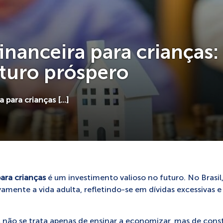
nanceira para crianças: 
turo próspero
a para crianças […]
ara crianças
é um investimento valioso no futuro. No Brasil,
ivamente a vida adulta, refletindo-se em dívidas excessivas 
l não se trata apenas de ensinar a economizar, mas de const