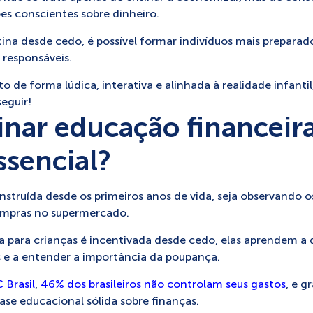
es conscientes sobre dinheiro.
tina desde cedo, é possível formar indivíduos mais preparad
 responsáveis.
o de forma lúdica, interativa e alinhada à realidade infanti
eguir!
inar educação financeir
ssencial?
struída desde os primeiros anos de vida, seja observando os
ompras no supermercado.
 para crianças é incentivada desde cedo, elas aprendem a 
os e a entender a importância da poupança.
 Brasil
,
46% dos brasileiros não controlam seus gastos
, e g
se educacional sólida sobre finanças.