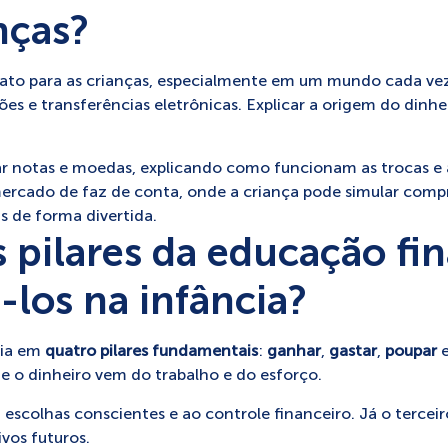
nças?
rato para as crianças, especialmente em um mundo cada vez
s e transferências eletrônicas. Explicar a origem do dinhei
ar notas e moedas, explicando como funcionam as trocas e 
 mercado de faz de conta, onde a criança pode simular com
as de forma divertida.
 pilares da educação fin
-los na infância?
eia em
quatro pilares fundamentais
:
ganhar
,
gastar
,
poupar
ue o dinheiro vem do trabalho e do esforço.
 escolhas conscientes e ao controle financeiro. Já o terceiro
ivos futuros.