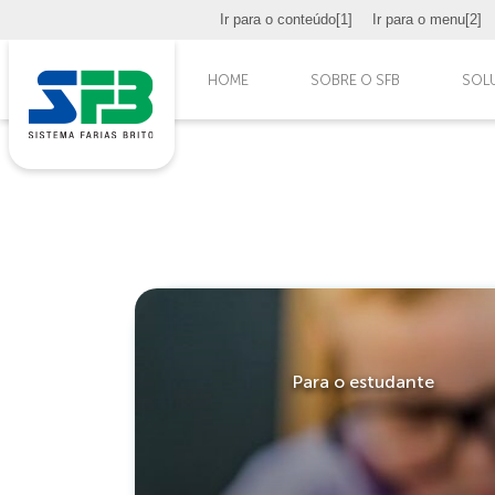
Ir para o conteúdo
[1]
Ir para o menu
[2]
HOME
SOBRE O SFB
SOL
Para o estudante