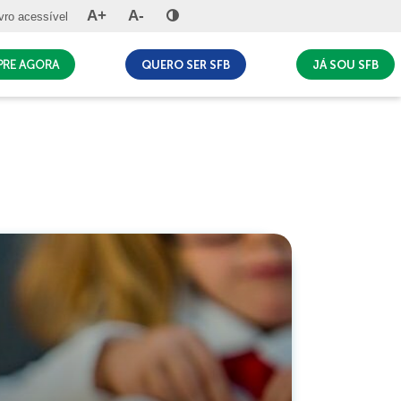
A+
A-
vro acessível
MPRE AGORA
QUERO SER SFB
JÁ SOU SFB