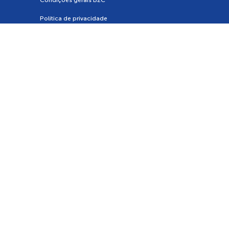
Política de privacidade
Contatos
Fale conosco
contatocentral@santillana.com
0800 770 3004
Atendimento de segunda a sexta feira, das 08h às 18h
Redes Sociais
Facebook