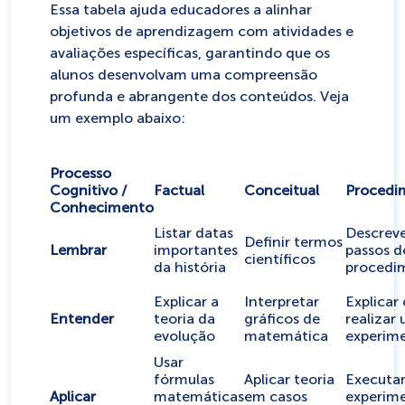
Essa tabela ajuda educadores a alinhar
objetivos de aprendizagem com atividades e
avaliações específicas, garantindo que os
alunos desenvolvam uma compreensão
profunda e abrangente dos conteúdos. Veja
um exemplo abaixo:
Processo
Cognitivo /
Factual
Conceitual
Procedi
Conhecimento
Listar datas
Descreve
Definir termos
Lembrar
importantes
passos 
científicos
da história
procedi
Explicar a
Interpretar
Explica
Entender
teoria da
gráficos de
realizar
evolução
matemática
experim
Usar
fórmulas
Aplicar teoria
Executa
Aplicar
matemáticas
em casos
experim