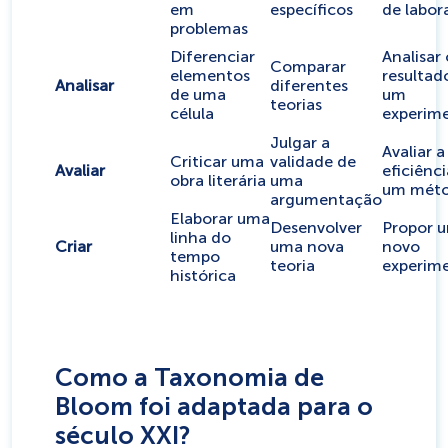
em
específicos
de labor
problemas
Diferenciar
Analisar 
Comparar
elementos
resultad
Analisar
diferentes
de uma
um
teorias
célula
experim
Julgar a
Avaliar a
Criticar uma
validade de
Avaliar
eficiênc
obra literária
uma
um mét
argumentação
Elaborar uma
Desenvolver
Propor 
linha do
Criar
uma nova
novo
tempo
teoria
experim
histórica
Como a Taxonomia de
Bloom foi adaptada para o
século XXI?